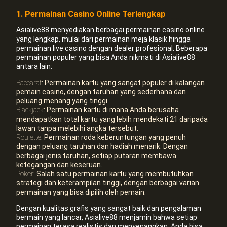
1. Permainan Casino Online Terlengkap
Asialive88 menyediakan berbagai permainan casino online
yang lengkap, mulai dari permainan meja klasik hingga
permainan live casino dengan dealer profesional. Beberapa
permainan populer yang bisa Anda nikmati di Asialive88
antara lain:
Baccarat
: Permainan kartu yang sangat populer di kalangan
pemain casino, dengan taruhan yang sederhana dan
peluang menang yang tinggi.
Blackjack
: Permainan kartu di mana Anda berusaha
mendapatkan total kartu yang lebih mendekati 21 daripada
lawan tanpa melebihi angka tersebut.
Roulette
: Permainan roda keberuntungan yang penuh
dengan peluang taruhan dan hadiah menarik. Dengan
berbagai jenis taruhan, setiap putaran membawa
ketegangan dan keseruan.
Poker
: Salah satu permainan kartu yang membutuhkan
strategi dan keterampilan tinggi, dengan berbagai varian
permainan yang bisa dipilih oleh pemain.
Dengan kualitas grafis yang sangat baik dan pengalaman
bermain yang lancar, Asialive88 menjamin bahwa setiap
permainan terasa realistis dan menyenangkan. Anda bisa